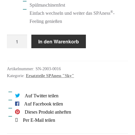
Spülmaschinenfest
®
Einfach wechseln und weiter das SPAness
-
Feeling genießen
SPAness
In den Warenkorb
Ersatzteil
Mikrofaser
Pad
Artikelnummer:
SN-2003-0016
"Sky"
Kategorie:
Ersatzteile SPAness "Sky"
Menge
Auf Twitter teilen
Auf Facebook teilen
Dieses Produkt anheften
Per E-Mail teilen