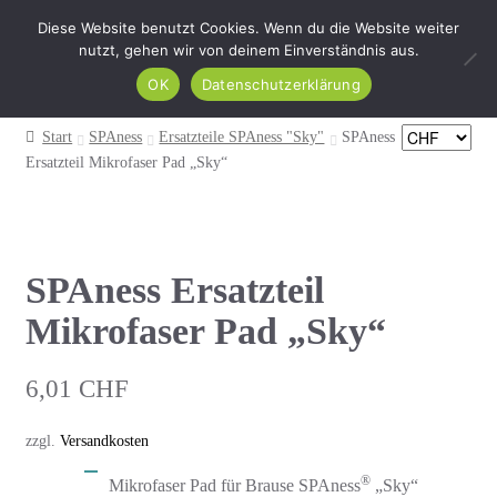
Diese Website benutzt Cookies. Wenn du die Website weiter
Zur
Zum
nutzt, gehen wir von deinem Einverständnis aus.
Menü
Navigation
Inhalt
OK
Datenschutzerklärung
springen
springen
HOME
Start
SPAness
Ersatzteile SPAness "Sky"
SPAness
Unter
Ersatzteil Mikrofaser Pad „Sky“
Produkte
öffnen
INSPIREness Blog
SPAness Ersatzteil
Mein Konto
Mikrofaser Pad „Sky“
Kasse
6,01
CHF
Warenkorb
zzgl.
Versandkosten
®
Mikrofaser Pad für Brause SPAness
„Sky“