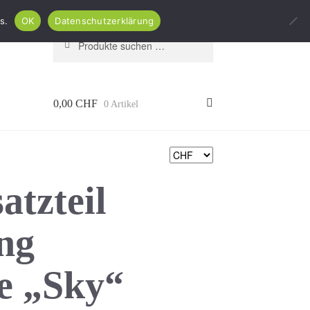
s.
OK
Datenschutzerklärung
Suchen
Suchen
nach:
0,00
CHF
0 Artikel
atzteil
ng
e „Sky“