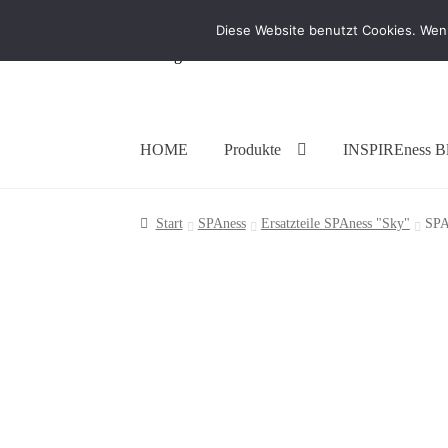
Diese Website benutzt Cookies. Wenn
Zur
Zum
Navigation
Inhalt
springen
springen
HOME
Produkte
INSPIREness B
Start
SPAness
Ersatzteile SPAness "Sky"
SPA