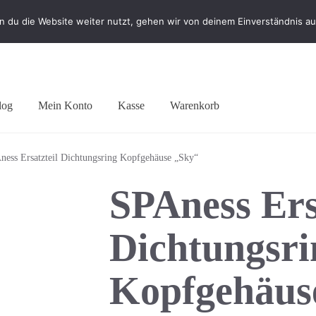
 du die Website weiter nutzt, gehen wir von deinem Einverständnis au
log
Mein Konto
Kasse
Warenkorb
ness Ersatzteil Dichtungsring Kopfgehäuse „Sky“
SPAness Ers
Dichtungsri
Kopfgehäus