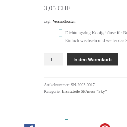
3,05
CHF
zzgl.
Versandkosten
Dichtungsring Kopfgehäuse für B
Einfach wechseln und weiter das
SPAness
In den Warenkorb
Ersatzteil
Dichtungsring
Kopfgehäuse
Artikelnummer:
SN-2003-0017
"Sky"
Kategorie:
Ersatzteile SPAness "Sky"
Menge