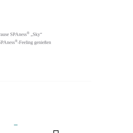
®
rause SPAness
„Sky“
®
 SPAness
-Feeling genießen