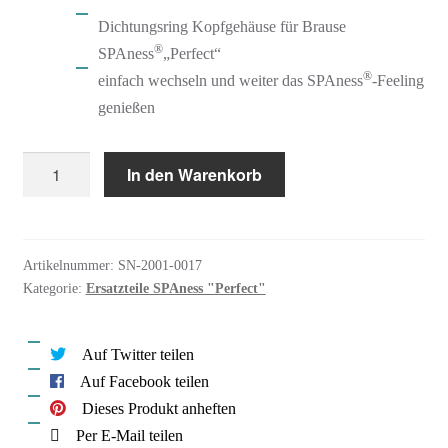
Dichtungsring Kopfgehäuse für Brause
®
SPAness
„Perfect“
®
einfach wechseln und weiter das SPAness
-Feeling
genießen
SPAness
In den Warenkorb
Ersatzteil
Dichtungsring
Kopfgehäuse
Artikelnummer:
SN-2001-0017
"Perfect"
Kategorie:
Ersatzteile SPAness "Perfect"
Menge
Auf Twitter teilen
Auf Facebook teilen
Dieses Produkt anheften
Per E-Mail teilen