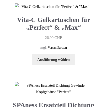
Vita-C Gelkartuschen für
„Perfect“ & „Max“
26,90
CHF
zzgl.
Versandkosten
Dieses
Ausführung wählen
Produkt
weist
mehrere
Varianten
auf.
Die
Optionen
SPAness Ersatzteil Dichtung