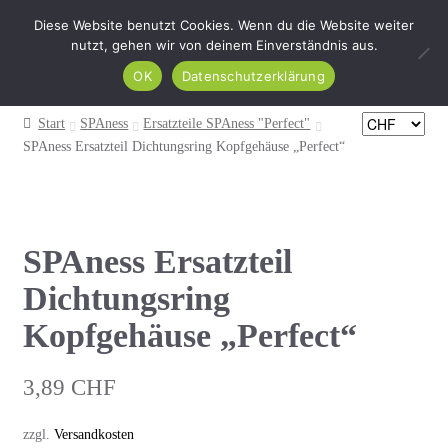
Diese Website benutzt Cookies. Wenn du die Website weiter
Zur
Zum
nutzt, gehen wir von deinem Einverständnis aus.
Menü
Navigation
Inhalt
OK
Datenschutzerklärung
springen
springen
HOME
Start
SPAness
Ersatzteile SPAness "Perfect"
SPAness Ersatzteil Dichtungsring Kopfgehäuse „Perfect“
Produkte
INSPIREness Blog
SPAness Ersatzteil
Mein Konto
Dichtungsring
Kasse
Kopfgehäuse „Perfect“
Warenkorb
3,89
CHF
zzgl.
Versandkosten