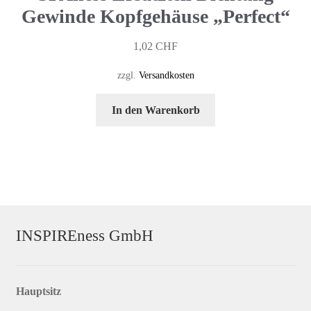
können
Gewinde Kopfgehäuse „Perfect“
auf
der
1,02
CHF
Produktseite
zzgl.
Versandkosten
gewählt
werden
In den Warenkorb
INSPIREness GmbH
Hauptsitz