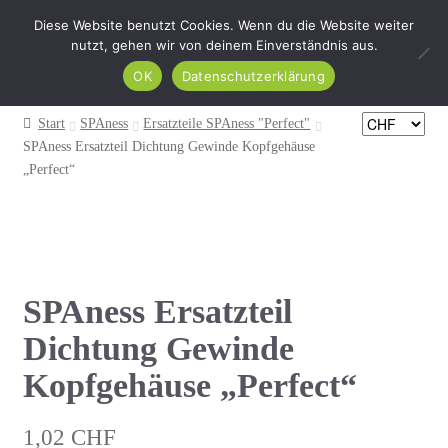
Diese Website benutzt Cookies. Wenn du die Website weiter
Zur
Zum
nutzt, gehen wir von deinem Einverständnis aus.
Menü
Navigation
Inhalt
OK
Datenschutzerklärung
springen
springen
HOME
Start
SPAness
Ersatzteile SPAness "Perfect"
SPAness Ersatzteil Dichtung Gewinde Kopfgehäuse
Produkte
„Perfect“
INSPIREness Blog
Mein Konto
SPAness Ersatzteil
Kasse
Dichtung Gewinde
Warenkorb
Kopfgehäuse „Perfect“
1,02
CHF