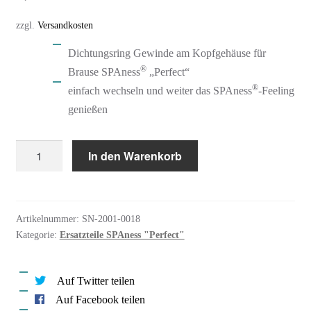
zzgl.
Versandkosten
Dichtungsring Gewinde am Kopfgehäuse für
®
Brause SPAness
„Perfect“
®
einfach wechseln und weiter das SPAness
-Feeling
genießen
SPAness
In den Warenkorb
Ersatzteil
Dichtung
Gewinde
Artikelnummer:
SN-2001-0018
Kopfgehäuse
Kategorie:
Ersatzteile SPAness "Perfect"
"Perfect"
Menge
Auf Twitter teilen
Auf Facebook teilen