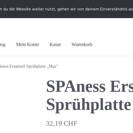
 du die Website weiter nutzt, gehen wir von deinem Einverständnis au
log
Mein Konto
Kasse
Warenkorb
ness Ersatzteil Sprühplatte „Max“
SPAness Ers
Sprühplatt
32,19
CHF