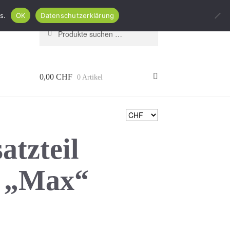
s.
OK
Datenschutzerklärung
Suchen
Suchen
nach:
0,00
CHF
0 Artikel
atzteil
e „Max“