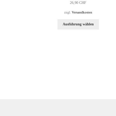
26,90
CHF
zzgl.
Versandkosten
Dieses
Ausführung wählen
Produkt
weist
mehrere
Varianten
auf.
Die
Optionen
können
auf
der
Produktseit
gewählt
werden