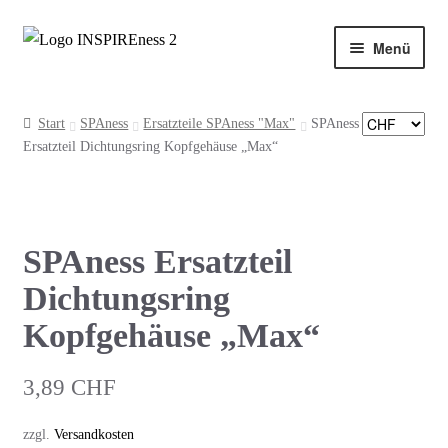
Zur
Zum
Menü
Navigation
Inhalt
springen
springen
HOME
Start
SPAness
Ersatzteile SPAness "Max"
SPAness
Ersatzteil Dichtungsring Kopfgehäuse „Max“
Produkte
INSPIREness Blog
SPAness Ersatzteil
Mein Konto
Dichtungsring
Kasse
Kopfgehäuse „Max“
Warenkorb
3,89
CHF
zzgl.
Versandkosten